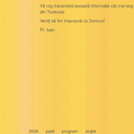
Vă rog transmiteți această informație cât mai lar
din Toulouse.
Veniți să fim împreună cu Domnul!
Pr. Ioan
2026
pasti
program
slujbe