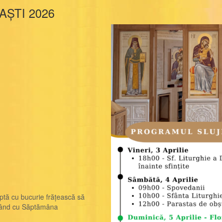
ȘTI 2026
tă cu bucurie frățească să
cepând cu Săptămâna