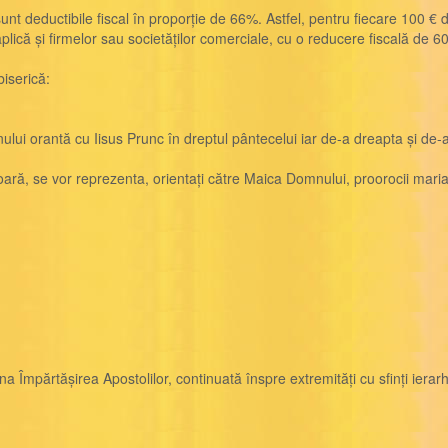
nt deductibile fiscal în proporție de 66%. Astfel, pentru fiecare 100 € d
 aplică și firmelor sau societăților comerciale, cu o reducere fiscală de
serică:
i orantă cu Iisus Prunc în dreptul pântecelui iar de-a dreapta și de-a stâ
ioară, se vor reprezenta, orientați către Maica Domnului, proorocii marial
Împărtășirea Apostolilor, continuată înspre extremități cu sfinți ierarhi 