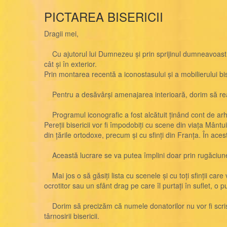
PICTAREA BISERICII
Dragii mei,
Cu ajutorul lui Dumnezeu și prin sprijinul dumneavoastră
cât și în exterior.
Prin montarea recentă a iconostasului și a mobilierului bi
Pentru a desăvârși amenajarea interioară, dorim să reali
Programul iconografic a fost alcătuit ținând cont de arhite
Pereții bisericii vor fi împodobiți cu scene din viața Mântu
din țările ortodoxe, precum și cu sfinți din Franța. În aces
Această lucrare se va putea împlini doar prin rugăciune și
Mai jos o să găsiți lista cu scenele și cu toți sfinții care
ocrotitor sau un sfânt drag pe care îl purtați în suflet, o 
Dorim să precizăm că numele donatorilor nu vor fi scrise pe
târnosirii bisericii.