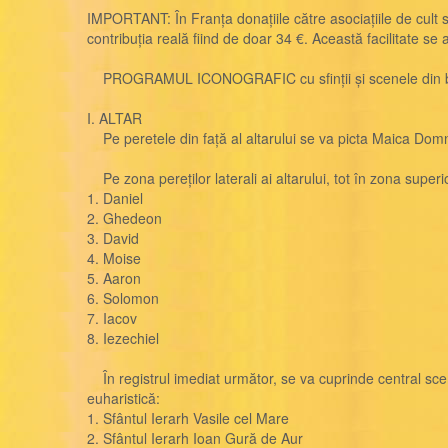
IMPORTANT: În Franța donațiile către asociațiile de cult su
contribuția reală fiind de doar 34 €. Această facilitate se
PROGRAMUL ICONOGRAFIC cu sfinții și scenele din bi
I. ALTAR
Pe peretele din față al altarului se va picta Maica Domnulu
Pe zona pereților laterali ai altarului, tot în zona super
1. Daniel
2. Ghedeon
3. David
4. Moise
5. Aaron
6. Solomon
7. Iacov
8. Iezechiel
În registrul imediat următor, se va cuprinde central scena 
euharistică:
1. Sfântul Ierarh Vasile cel Mare
2. Sfântul Ierarh Ioan Gură de Aur