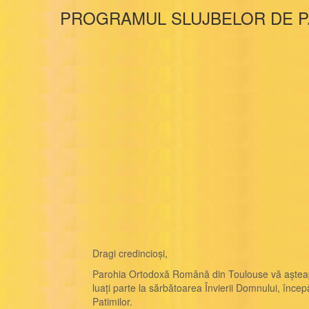
PROGRAMUL SLUJBELOR DE PA
Dragi credincioși,
Parohia Ortodoxă Română din Toulouse vă așteap
luați parte la sărbătoarea Învierii Domnului, în
Patimilor.