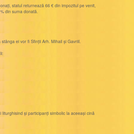
onați, statul returnează 66 € din impozitul pe venit,
 60% din suma donată.
nga ei vor fi Sfinții Arh. Mihail și Gavriil.
i:
liturghisind și participanți simbolic la aceeași cină