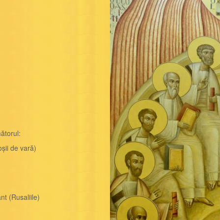
ătorul:
ii de vară)
t (Rusaliile)