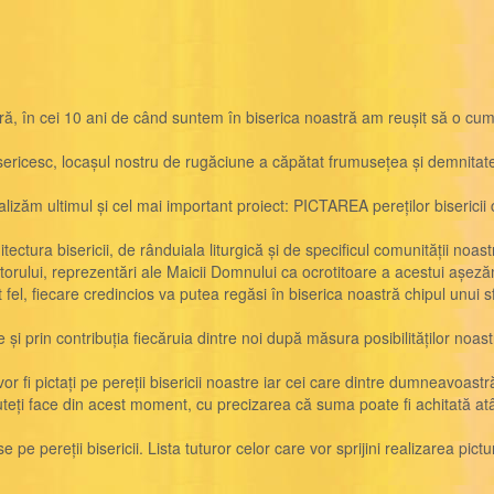
, în cei 10 ani de când suntem în biserica noastră am reușit să o cumpă
sericesc, locașul nostru de rugăciune a căpătat frumusețea și demnitatea
zăm ultimul și cel mai important proiect: PICTAREA pereților bisericii 
ctura bisericii, de rânduiala liturgică și de specificul comunității noast
itorului, reprezentări ale Maicii Domnului ca ocrotitoare a acestui așezăm
t fel, fiecare credincios va putea regăsi în biserica noastră chipul unui sf
 prin contribuția fiecăruia dintre noi după măsura posibilităților noast
 vor fi pictați pe pereții bisericii noastre iar cei care dintre dumneavoast
puteți face din acest moment, cu precizarea că suma poate fi achitată atât 
 pereții bisericii. Lista tuturor celor care vor sprijini realizarea pictu