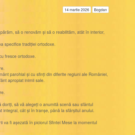
14 martie 2026
Bogdan
răm, să o renovăm și să o reabilităm, atât în interior,
 specifice tradiției ortodoxe.
cu fresce ortodoxe.
re.
ânt parohial și cu sfinți din diferite regiuni ale României,
ânt apropiat inimii sale.
re.
ră doriți, să vă alegeți o anumită scenă sau sfântul
integral, cât și în tranșe, până la sfârșitul anului.
rii va fi așezată în piciorul Sfintei Mese la momentul