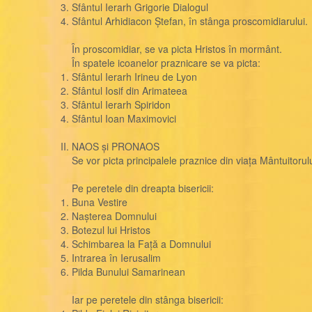
3. Sfântul Ierarh Grigorie Dialogul
4. Sfântul Arhidiacon Ștefan, în stânga proscomidiarului.
În proscomidiar, se va picta Hristos în mormânt.
În spatele icoanelor praznicare se va picta:
1. Sfântul Ierarh Irineu de Lyon
2. Sfântul Iosif din Arimateea
3. Sfântul Ierarh Spiridon
4. Sfântul Ioan Maximovici
II. NAOS și PRONAOS
Se vor picta principalele praznice din viața Mântuitorulu
Pe peretele din dreapta bisericii:
1. Buna Vestire
2. Nașterea Domnului
3. Botezul lui Hristos
4. Schimbarea la Față a Domnului
5. Intrarea în Ierusalim
6. Pilda Bunului Samarinean
Iar pe peretele din stânga bisericii: