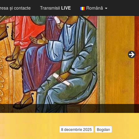
resa şi contacte
Transmisii
LIVE
Română
8 decembrie 2025
Bogdan