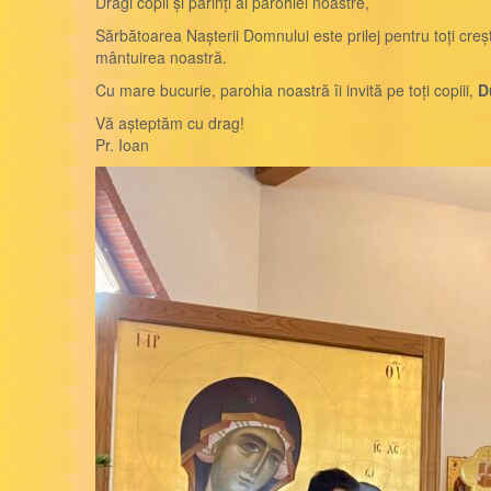
Dragi copii și părinți ai parohiei noastre,
Sărbătoarea Nașterii Domnului este prilej pentru toți creș
mântuirea noastră.
Cu mare bucurie, parohia noastră îi invită pe toți copiii,
D
Vă așteptăm cu drag!
Pr. Ioan