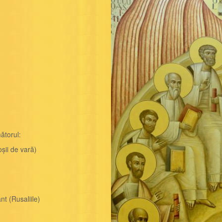
ătorul:
ii de vară)
t (Rusaliile)