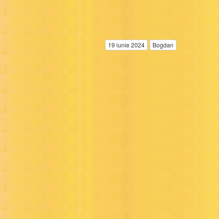
19 iunie 2024
Bogdan