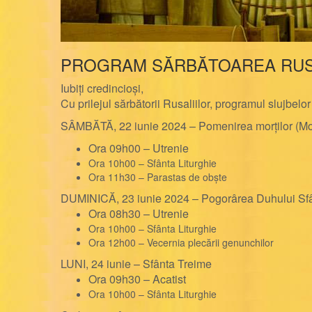
PROGRAM SĂRBĂTOAREA RUS
Iubiți credincioși,
Cu prilejul sărbătorii Rusaliilor, programul slujbelo
SÂMBĂTĂ, 22 iunie 2024 – Pomenirea morților (Moș
Ora 09h00 – Utrenie
Ora 10h00 – Sfânta Liturghie
Ora 11h30 – Parastas de obște
DUMINICĂ, 23 iunie 2024 – Pogorârea Duhului Sfân
Ora 08h30 – Utrenie
Ora 10h00 – Sfânta Liturghie
Ora 12h00 – Vecernia plecării genunchilor
LUNI, 24 iunie – Sfânta Treime
Ora 09h30 – Acatist
Ora 10h00 – Sfânta Liturghie