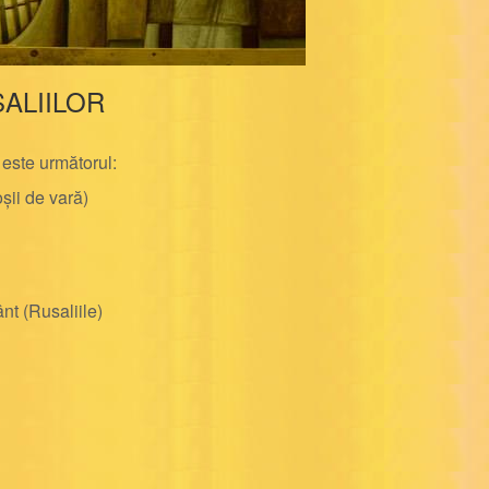
ALIILOR
r este următorul:
ii de vară)
t (Rusaliile)