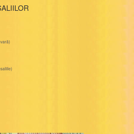
ALIILOR
 vară)
aliile)