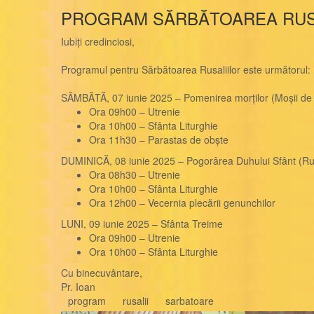
PROGRAM SĂRBĂTOAREA RUS
Iubiți credinciosi,
Programul pentru Sărbătoarea Rusaliilor este următorul:
SÂMBĂTĂ, 07 iunie 2025 – Pomenirea morților (Moșii de
Ora 09h00 – Utrenie
Ora 10h00 – Sfânta Liturghie
Ora 11h30 – Parastas de obște
DUMINICĂ, 08 iunie 2025 – Pogorârea Duhului Sfânt (Rus
Ora 08h30 – Utrenie
Ora 10h00 – Sfânta Liturghie
Ora 12h00 – Vecernia plecării genunchilor
LUNI, 09 iunie 2025 – Sfânta Treime
Ora 09h00 – Utrenie
Ora 10h00 – Sfânta Liturghie
Cu binecuvântare,
Pr. Ioan
program
rusalii
sarbatoare