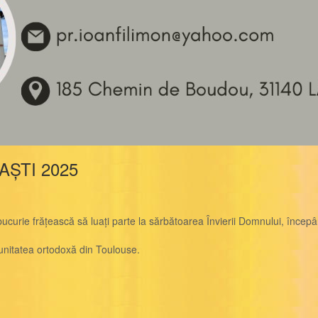
ȘTI 2025
urie frățească să luați parte la sărbătoarea Învierii Domnului, încep
munitatea ortodoxă din Toulouse.