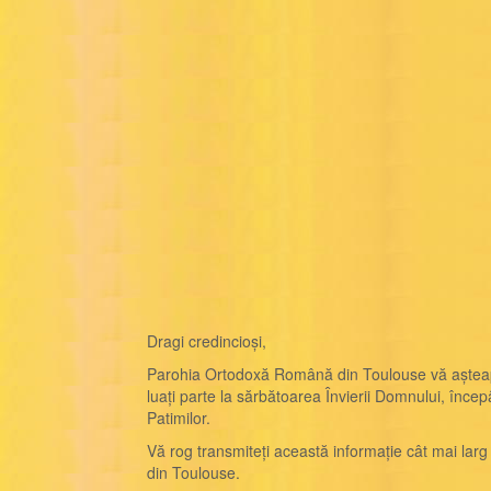
Dragi credincioși,
Parohia Ortodoxă Română din Toulouse vă așteap
luați parte la sărbătoarea Învierii Domnului, în
Patimilor.
Vă rog transmiteți această informație cât mai lar
din Toulouse.