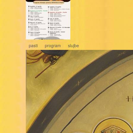
pasti
program
slujbe