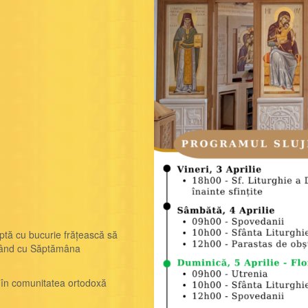
tă cu bucurie frățească să
cepând cu Săptămâna
g în comunitatea ortodoxă