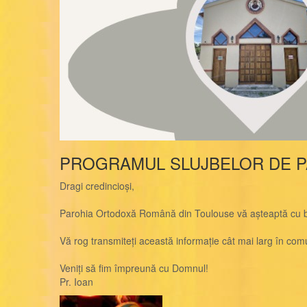
PROGRAMUL SLUJBELOR DE PA
Dragi credincioși,
Parohia Ortodoxă Română din Toulouse vă așteaptă cu buc
Vă rog transmiteți această informație cât mai larg în co
Veniți să fim împreună cu Domnul!
Pr. Ioan