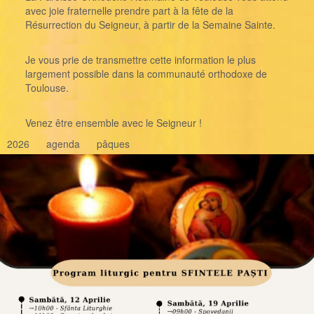
avec joie fraternelle prendre part à la fête de la
Résurrection du Seigneur, à partir de la Semaine Sainte.
Je vous prie de transmettre cette information le plus
largement possible dans la communauté orthodoxe de
Toulouse.
Venez être ensemble avec le Seigneur !
2026
agenda
pâques