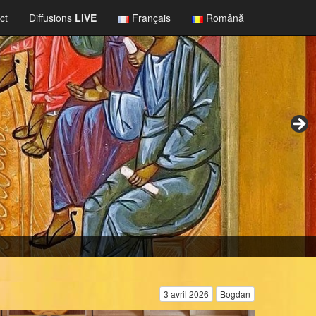
ct
Diffusions
LIVE
Français
Română
3 avril 2026
Bogdan