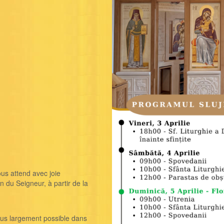
s attend avec joie
on du Seigneur, à partir de la
plus largement possible dans