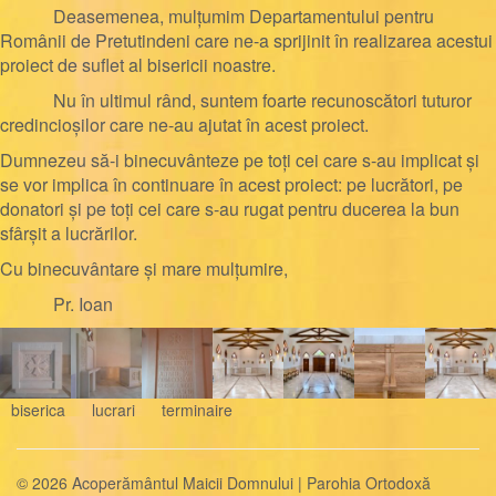
Deasemenea, mulțumim
Departamentului pentru
Românii de Pretutindeni care ne-a sprijinit în realizarea acestui
proiect de suflet al bisericii noastre.
Nu în ultimul rând, suntem foarte recunoscători tuturor
credincioșilor care ne-au ajutat în acest proiect.
Dumnezeu să-i binecuvânteze pe toţi cei care s-au implicat şi
se vor implica în continuare în acest proiect: pe lucrători, pe
donatori şi pe toţi cei care s-au rugat pentru ducerea la bun
sfârşit a lucrărilor.
Cu binecuvântare și mare mulțumire,
Pr. Ioan
biserica
lucrari
terminaire
© 2026 Acoperământul Maicii Domnului | Parohia Ortodoxă