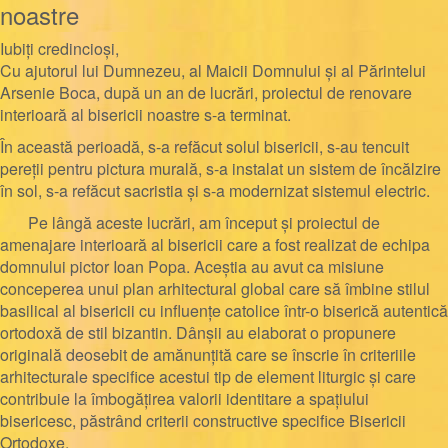
noastre
Iubiți credincioși,
Cu ajutorul lui Dumnezeu, al Maicii Domnului și al Părintelui
Arsenie Boca, după un an de lucrări, proiectul de renovare
interioară al bisericii noastre s-a terminat.
În această perioadă, s-a refăcut solul bisericii, s-au tencuit
pereții pentru pictura murală, s-a instalat un sistem de încălzire
în sol, s-a refăcut sacristia și s-a modernizat sistemul electric.
Pe lângă aceste lucrări, am început și proiectul de
amenajare interioară al bisericii care a fost realizat de echipa
domnului pictor Ioan Popa.
Aceștia au
avut ca misiune
conceperea unui plan arhitectural global care să îmbine stilul
basilical al bisericii cu influențe catolice într-o biserică autentică
ortodoxă de stil bizantin. Dânșii au elaborat o propunere
originală deosebit de amănunțită care se înscrie în criteriile
arhitecturale specifice acestui tip de element liturgic și care
contribuie la îmbogățirea valorii identitare a spațiului
bisericesc, păstrând criterii constructive specifice Bisericii
Ortodoxe.