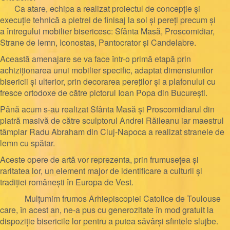
Ca atare, echipa a realizat proiectul de concepție și
execuție tehnică a
pietrei de finisaj la sol și pereți precum și
a
întregului mobilier bisericesc: Sfânta Masă, Proscomidiar,
Strane de lemn, Iconostas, Pantocrator și Candelabre.
Această amenajare se va face într-o primă etapă prin
achiziționarea unui mobilier specific, adaptat dimensiunilor
bisericii și ulterior, prin decorarea pereților și a plafonului cu
fresce ortodoxe de către pictorul Ioan Popa din București.
Până acum s-au realizat Sfânta Masă și Proscomidiarul din
piatră masivă de către sculptorul Andrei Răileanu iar maestrul
tâmplar Radu Abraham din Cluj-Napoca a realizat stranele de
lemn cu spătar.
Aceste opere de artă vor reprezenta, prin frumusețea și
raritatea lor, un element major de identificare a culturii și
tradiției românești în Europa de Vest.
Mulțumim frumos Arhiepiscopiei Catolice de Toulouse
care, în acest an, ne-a pus cu generozitate în mod gratuit la
dispoziție bisericile lor pentru a putea săvârși sfintele slujbe.