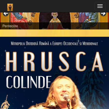
Pentecôte