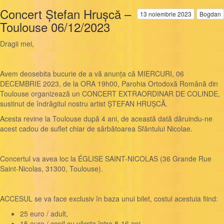
Concert Ștefan Hrușcă –
13 noiembrie 2023
Bogdan
Toulouse 06/12/2023
Dragii mei,
Avem deosebita bucurie de a vă anunța că MIERCURI, 06
DECEMBRIE 2023, de la ORA 19h00, Parohia Ortodoxă Română din
Toulouse organizează un CONCERT EXTRAORDINAR DE COLINDE,
sustinut de îndrăgitul nostru artist ȘTEFAN HRUȘCĂ.
Acesta revine la Toulouse după 4 ani, de această dată dăruindu-ne
acest cadou de suflet chiar de sărbătoarea Sfântului Nicolae.
Concertul va avea loc la ÉGLISE SAINT-NICOLAS (36 Grande Rue
Saint-Nicolas, 31300, Toulouse).
ACCESUL se va face exclusiv în baza unui bilet, costul acestuia fiind:
25 euro / adult,
15 euro / copil cu vârsta între 8-16 ani,