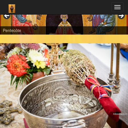
Pentecôte