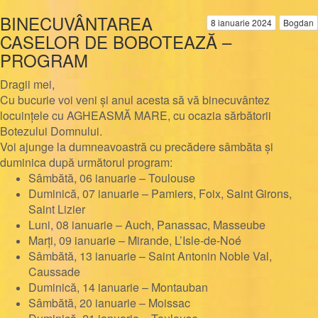
BINECUVÂNTAREA
8 ianuarie 2024
Bogdan
CASELOR DE BOBOTEAZĂ –
PROGRAM
Dragii mei,
Cu bucurie voi veni și anul acesta să vă binecuvântez
locuințele cu AGHEASMĂ MARE, cu ocazia sărbătorii
Botezului Domnului.
Voi ajunge la dumneavoastră cu precădere sâmbăta și
duminica după următorul program:
Sâmbătă, 06 ianuarie – Toulouse
Duminică, 07 ianuarie – Pamiers, Foix, Saint Girons,
Saint Lizier
Luni, 08 ianuarie – Auch, Panassac, Masseube
Marți, 09 ianuarie – Mirande, L’Isle-de-Noé
Sâmbătă, 13 ianuarie – Saint Antonin Noble Val,
Caussade
Duminică, 14 ianuarie – Montauban
Sâmbătă, 20 ianuarie – Moissac