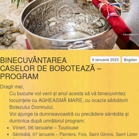
BINECUVÂNTAREA
6 ianuarie 2023
Bogdan
CASELOR DE BOBOTEAZĂ –
PROGRAM
Dragii mei,
Cu bucurie voi veni și anul acesta să vă binecuvintez
locuințele cu AGHEASMĂ MARE, cu ocazia sărbătorii
Botezului Domnului.
Voi ajunge la dumneavoastră cu precădere sâmbăta și
duminica după următorul program:
Vineri, 06 ianuarie – Toulouse
Sâmbătă, 07 ianuarie – Pamiers, Foix, Saint Girons, Saint Lizier