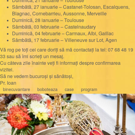
Duminică, 21 ianuarie – Toulouse
Sâmbătă, 27 ianuarie – Castanet-Tolosan, Escalquens,
Blagnac, Cornebarrieu, Aussonne, Merveille
Duminică, 28 ianuarie – Toulouse
Sâmbătă, 03 februarie – Castelnaudary
Duminică, 04 februarie – Carmaux, Albi, Gaillac
Sâmbătă, 17 februarie – Villeneuve sur Lot, Agen
Vă rog pe toți cei care doriți să mă contactați la tel: 07 68 48 19
33 sau să îmi scrieți un mesaj.
Cu câteva zile înainte veți fi informați despre confirmarea
vizitei.
Să ne vedem bucuroși și sănătoși,
Pr. Ioan
binecuvantare
boboteaza
case
program