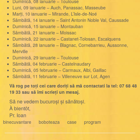
Duminică, 08 ianuarie – Toulouse
Luni, 09 ianuarie – Auch, Panassac, Masseube
Marți, 10 ianuarie – Mirande, L’Isle-de-Noé
Sâmbătă, 14 ianuarie – Saint Antonin Noble Val, Caussade
Duminică, 15 ianuarie – Montauban
Sâmbătă, 21 ianuarie – Moissac
Duminică, 22 ianuarie – Castanet-Tolosan, Escalquens
Sâmbătă, 28 ianuarie – Blagnac, Cornebarrieu, Aussonne,
Merville
Duminică, 29 ianuarie – Toulouse
Sâmbătă, 04 februarie – Castelnaudary
Duminică, 05 februarie – Carmaux, Albi, Gaillac
Sâmbătă, 11 februarie – Villeneuve sur Lot, Agen
Vă rog pe toți cei care doriți să mă contactati la tel: 07 68 48
19 33 sau să îmi scrieți un mesaj.
Să ne vedem bucuroși și sănătoși.
À bientôt,
Pr. Ioan
binecuvantare
boboteaza
case
program