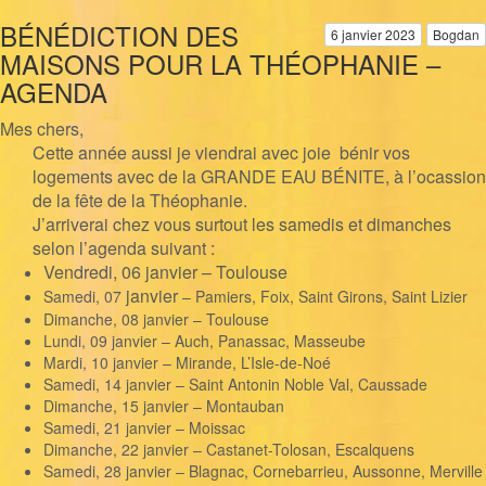
BÉNÉDICTION DES
6 janvier 2023
Bogdan
MAISONS POUR LA THÉOPHANIE –
AGENDA
Mes chers,
Cette année aussi je viendrai avec joie bénir vos
logements avec de la GRANDE EAU BÉNITE, à l’ocassion
de la fête de la Théophanie.
J’arriverai chez vous surtout les samedis et dimanches
selon l’agenda suivant :
Vendredi, 06 janvier – Toulouse
janvier
Samedi, 07
– Pamiers, Foix, Saint Girons, Saint Lizier
Dimanche, 08 janvier – Toulouse
Lundi, 09 janvier – Auch, Panassac, Masseube
Mardi, 10 janvier – Mirande, L’Isle-de-Noé
Samedi, 14 janvier – Saint Antonin Noble Val, Caussade
Dimanche, 15 janvier – Montauban
Samedi, 21 janvier – Moissac
Dimanche, 22 janvier – Castanet-Tolosan, Escalquens
Samedi, 28 janvier – Blagnac, Cornebarrieu, Aussonne, Merville