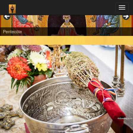
Pentecôte