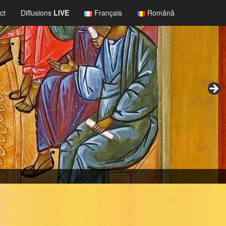
ct
Diffusions
LIVE
Français
Română