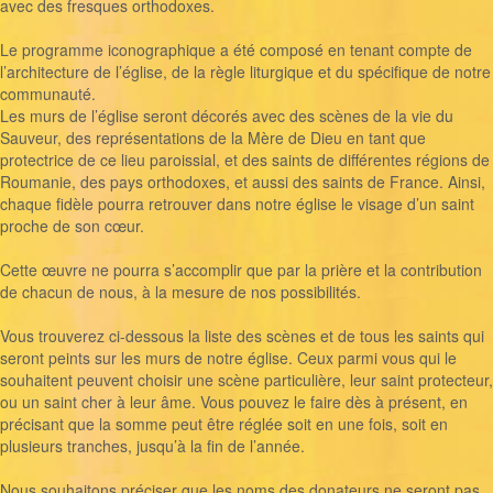
avec des fresques orthodoxes.
Le programme iconographique a été composé en tenant compte de
l’architecture de l’église, de la règle liturgique et du spécifique de notre
communauté.
Les murs de l’église seront décorés avec des scènes de la vie du
Sauveur, des représentations de la Mère de Dieu en tant que
protectrice de ce lieu paroissial, et des saints de différentes régions de
Roumanie, des pays orthodoxes, et aussi des saints de France. Ainsi,
chaque fidèle pourra retrouver dans notre église le visage d’un saint
proche de son cœur.
Cette œuvre ne pourra s’accomplir que par la prière et la contribution
de chacun de nous, à la mesure de nos possibilités.
Vous trouverez ci-dessous la liste des scènes et de tous les saints qui
seront peints sur les murs de notre église. Ceux parmi vous qui le
souhaitent peuvent choisir une scène particulière, leur saint protecteur,
ou un saint cher à leur âme. Vous pouvez le faire dès à présent, en
précisant que la somme peut être réglée soit en une fois, soit en
plusieurs tranches, jusqu’à la fin de l’année.
Nous souhaitons préciser que les noms des donateurs ne seront pas