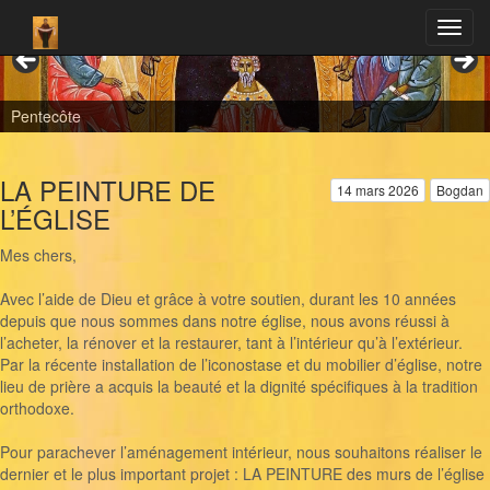
Dormition de la Mère de Dieu
LA PEINTURE DE
14 mars 2026
Bogdan
L’ÉGLISE
Mes chers,
Avec l’aide de Dieu et grâce à votre soutien, durant les 10 années
depuis que nous sommes dans notre église, nous avons réussi à
l’acheter, la rénover et la restaurer, tant à l’intérieur qu’à l’extérieur.
Par la récente installation de l’iconostase et du mobilier d’église, notre
lieu de prière a acquis la beauté et la dignité spécifiques à la tradition
orthodoxe.
Pour parachever l’aménagement intérieur, nous souhaitons réaliser le
dernier et le plus important projet : LA PEINTURE des murs de l’église