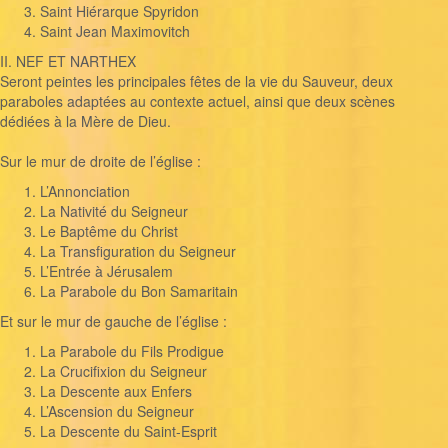
Saint Hiérarque Spyridon
Saint Jean Maximovitch
II. NEF ET NARTHEX
Seront peintes les principales fêtes de la vie du Sauveur, deux
paraboles adaptées au contexte actuel, ainsi que deux scènes
dédiées à la Mère de Dieu.
Sur le mur de droite de l’église :
L’Annonciation
La Nativité du Seigneur
Le Baptême du Christ
La Transfiguration du Seigneur
L’Entrée à Jérusalem
La Parabole du Bon Samaritain
Et sur le mur de gauche de l’église :
La Parabole du Fils Prodigue
La Crucifixion du Seigneur
La Descente aux Enfers
L’Ascension du Seigneur
La Descente du Saint-Esprit