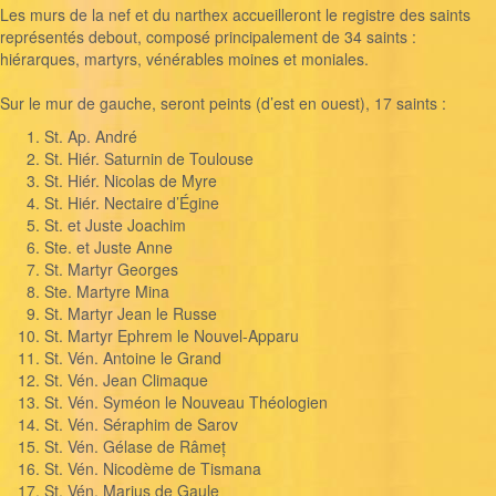
Les murs de la nef et du narthex accueilleront le registre des saints
représentés debout, composé principalement de 34 saints :
hiérarques, martyrs, vénérables moines et moniales.
Sur le mur de gauche, seront peints (d’est en ouest), 17 saints :
St. Ap. André
St. Hiér. Saturnin de Toulouse
St. Hiér. Nicolas de Myre
St. Hiér. Nectaire d’Égine
St. et Juste Joachim
Ste. et Juste Anne
St. Martyr Georges
Ste. Martyre Mina
St. Martyr Jean le Russe
St. Martyr Ephrem le Nouvel-Apparu
St. Vén. Antoine le Grand
St. Vén. Jean Climaque
St. Vén. Syméon le Nouveau Théologien
St. Vén. Séraphim de Sarov
St. Vén. Gélase de Râmeț
St. Vén. Nicodème de Tismana
St. Vén. Marius de Gaule