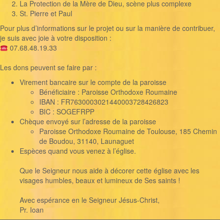
La Protection de la Mère de Dieu, scène plus complexe
St. Pierre et Paul
Pour plus d’informations sur le projet ou sur la manière de contribuer,
je suis avec joie à votre disposition :
07.68.48.19.33
Les dons peuvent se faire par :
Virement bancaire sur le compte de la paroisse
Bénéficiaire : Paroisse Orthodoxe Roumaine
IBAN : FR7630003021440003728426823
BIC : SOGEFRPP
Chèque envoyé sur l’adresse de la paroisse
Paroisse Orthodoxe Roumaine de Toulouse, 185 Chemin
de Boudou, 31140, Launaguet
Espèces quand vous venez à l’église.
Que le Seigneur nous aide à décorer cette église avec les
visages humbles, beaux et lumineux de Ses saints !
Avec espérance en le Seigneur Jésus-Christ,
Pr. Ioan