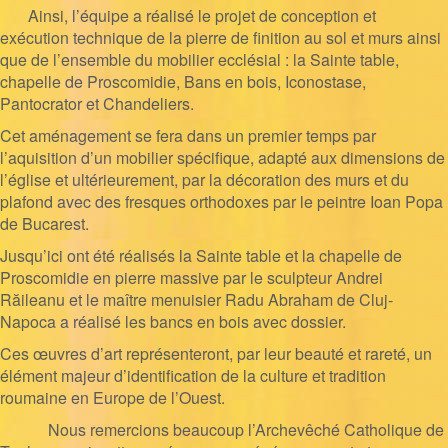
Ainsi, l’équipe a réalisé le projet de conception et
exécution technique de la
pierre de finition au sol et murs ainsi
que de l’ensemble du mobilier ecclésial
: la Sainte table,
chapelle de Proscomidie, Bans en bois, Iconostase,
Pantocrator et Chandeliers.
Cet aménagement se fera dans un premier temps par
l’aquisition d’un mobilier spécifique, adapté aux dimensions de
l’église et ultérieurement, par la décoration des murs et du
plafond avec des fresques orthodoxes par le peintre Ioan Popa
de Bucarest.
Jusqu’ici ont été réalisés la Sainte table et la chapelle de
Proscomidie en pierre massive par le sculpteur Andrei
Răileanu et le maître menuisier Radu Abraham de Cluj-
Napoca a réalisé les bancs en bois avec dossier.
Ces œuvres d’art représenteront, par leur beauté et rareté, un
élément majeur d’identification de la culture et tradition
roumaine en Europe de l’Ouest.
Nous remercions beaucoup l’Archevêché Catholique de