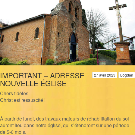
IMPORTANT – ADRESSE
27 avril 2023
Bogdan
NOUVELLE ÉGLISE
Chers fidèles,
Christ est ressuscité !
À partir de lundi, des travaux majeurs de réhabilitation du sol
auront lieu dans notre église, qui s’étendront sur une période
de 5-6 mois.