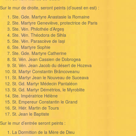
Sur le mur de droite, seront peints (d’ouest en est) :
Ste. Gde. Martyre Anastasie la Romaine
Ste. Martyre Geneviève, protectrice de Paris
Ste. Vén. Philothée d’Argeș
Ste. Vén. Théodora de Sihla
Ste. Vén. Parascève de Iași
Ste. Martyre Sophie
Ste. Gde. Martyre Catherine
St. Vén. Jean Cassien de Dobrogea
St. Vén. Jean Jacob du désert de Hozeva
St. Martyr Constantin Brâncoveanu
St. Martyr Jean le Nouveau de Suceava
St. Gd. Martyr Médecin Pantaléon
St. Gd. Martyr Démétrios, le Myroblite
Ste. Impératrice Hélène
St. Empereur Constantin le Grand
St. Hiér. Martin de Tours
St. Jean le Baptiste
Sur le mur d’entrée seront peints :
La Dormition de la Mère de Dieu