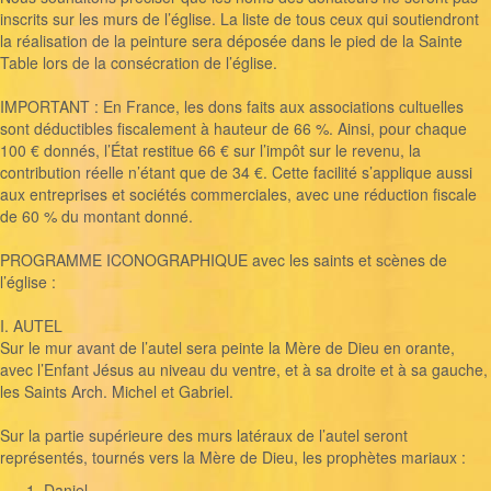
inscrits sur les murs de l’église. La liste de tous ceux qui soutiendront
la réalisation de la peinture sera déposée dans le pied de la Sainte
Table lors de la consécration de l’église.
IMPORTANT : En France, les dons faits aux associations cultuelles
sont déductibles fiscalement à hauteur de 66 %. Ainsi, pour chaque
100 € donnés, l’État restitue 66 € sur l’impôt sur le revenu, la
contribution réelle n’étant que de 34 €. Cette facilité s’applique aussi
aux entreprises et sociétés commerciales, avec une réduction fiscale
de 60 % du montant donné.
PROGRAMME ICONOGRAPHIQUE avec les saints et scènes de
l’église :
I. AUTEL
Sur le mur avant de l’autel sera peinte la Mère de Dieu en orante,
avec l’Enfant Jésus au niveau du ventre, et à sa droite et à sa gauche,
les Saints Arch. Michel et Gabriel.
Sur la partie supérieure des murs latéraux de l’autel seront
représentés, tournés vers la Mère de Dieu, les prophètes mariaux :
Daniel