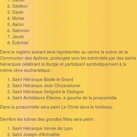
Gédéon
David
Moïse
Aaron
Salomon
Jacob
Ézéchiel
Dans le registre suivant sera représentée au centre la scène de la
Communion des Apôtres, prolongée vers les extrémités par des saints
hiérarques célébrant la liturgie et participant symboliquement à la
même cène eucharistique :
Saint Hiérarque Basile le Grand
Saint Hiérarque Jean Chrysostome
Saint Hiérarque Grégoire le Dialogue
Saint Archidiacre Étienne, à gauche de la proscomidie
Dans la proscomidie sera peint Le Christ dans le tombeau.
Derrière les icônes des grandes fêtes sera peint :
Saint Hiérarque Irénée de Lyon
Saint Joseph d’Arimathie