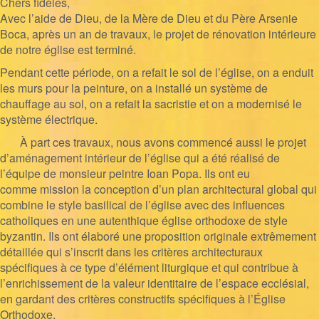
Chers fidèles,
Avec l’aide de Dieu, de la Mère de Dieu et du Père Arsenie
Boca, après un an de travaux, le projet de rénovation intérieure
de notre église est terminé.
Pendant cette période, on a refait le sol de l’église, on a enduit
les murs pour la peinture, on a installé un système de
chauffage au sol, on a refait la sacristie et on a modernisé le
système électrique.
À part ces travaux, nous avons commencé aussi le projet
d’aménagement intérieur de l’église qui a été réalisé de
l’équipe de monsieur peintre Ioan Popa. Ils ont eu
comme
mission la conception d’un plan architectural global qui
combine le style basilical de l’église avec des influences
catholiques en une autenthique église orthodoxe de style
byzantin. Ils ont élaboré une proposition originale extrêmement
détaillée qui s’inscrit dans les critères architecturaux
spécifiques à ce type d’élément liturgique et qui contribue à
l’enrichissement de la valeur identitaire de l’espace ecclésial,
en gardant des critères constructifs spécifiques à l’Église
Orthodoxe.