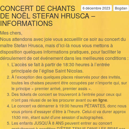
CONCERT DE CHANTS
6 décembre 2023
Bogdan
DE NOËL STEFAN HRUSCA –
INFORMATIONS
Mes chers,
Nous attendons avec joie vous accueillir ce soir au concert du
maître Stefan Hrusca, mais d’ici-là nous vous mettons à
disposition quelques informations pratiques, pour faciliter le
déroulement de cet événement dans les meilleures conditions :
L’accès se fait à partir de 18:30 heures à l’entrée
principale de l’église Saint Nicolas.
À l’exception des quelques places réservés pour des invités,
toutes les chaises peuvent être occupées par n’importe qui, sur
le principe « premier arrivé, premier assis ».
Des tickets de concert se trouveront à l’entrée pour ceux qui
n’ont pas réussi de se les procurer avant ou
en ligne
.
Le concert va démarrer à 19:00 heures PÉTANTES, donc nous
vous prions d’essayer d’être à l’heure. Celui-ci va durer approx
1h30 min, étant suivi d’une session d’autographes.
Les enfants JUSQU’À 8 ANS peuvent entrer au concert
gratuitement à condition D’ÊTRE TENUS DANS LES BRAS par