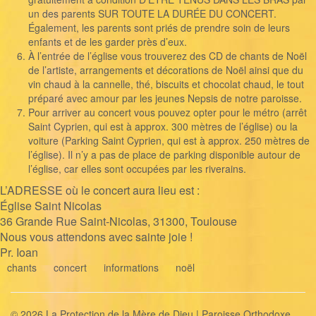
un des parents SUR TOUTE LA DURÉE DU CONCERT.
Également, les parents sont priés de prendre soin de leurs
enfants et de les garder près d’eux.
À l’entrée de l’église vous trouverez des CD de chants de Noël
de l’artiste, arrangements et décorations de Noël ainsi que du
vin chaud à la cannelle, thé, biscuits et chocolat chaud, le tout
préparé avec amour par les jeunes Nepsis de notre paroisse.
Pour arriver au concert vous pouvez opter pour le métro (arrêt
Saint Cyprien, qui est à approx. 300 mètres de l’église) ou la
voiture (Parking Saint Cyprien, qui est à approx. 250 mètres de
l’église). Il n’y a pas de place de parking disponible autour de
l’église, car elles sont occupées par les riverains.
L’ADRESSE où le concert aura lieu est :
Église Saint Nicolas
36 Grande Rue Saint-Nicolas, 31300, Toulouse
Nous vous attendons avec sainte joie !
Pr. Ioan
chants
concert
informations
noël
© 2026 La Protection de la Mère de Dieu | Paroisse Orthodoxe