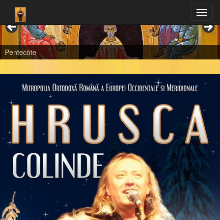
Pentecôte