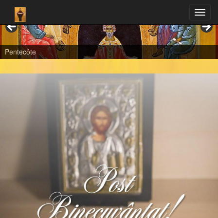
Pentecôte