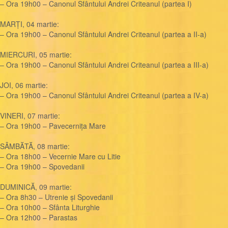
– Ora 19h00 – Canonul Sfântului Andrei Criteanul (partea I)
MARȚI, 04 martie:
– Ora 19h00 – Canonul Sfântului Andrei Criteanul (partea a II-a)
MIERCURI, 05 martie:
– Ora 19h00 – Canonul Sfântului Andrei Criteanul (partea a III-a)
JOI, 06 martie:
– Ora 19h00 – Canonul Sfântului Andrei Criteanul (partea a IV-a)
VINERI, 07 martie:
– Ora 19h00 – Pavecernița Mare
SÂMBĂTĂ, 08 martie:
– Ora 18h00 – Vecernie Mare cu Litie
– Ora 19h00 – Spovedanii
DUMINICĂ, 09 martie:
– Ora 8h30 – Utrenie și Spovedanii
– Ora 10h00 – Sfânta Liturghie
– Ora 12h00 – Parastas