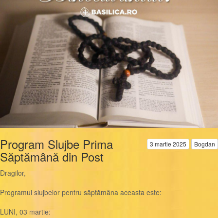
Program Slujbe Prima
3 martie 2025
Bogdan
Săptămână din Post
Dragilor,
Programul slujbelor pentru săptămâna aceasta este:
LUNI, 03 martie: