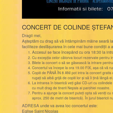
CONCERT DE COLINDE ȘTEFAN
Dragii mei,
Așteptăm cu drag să vă întâmpinăm mâine seară la c
faciliteze desfășurarea în cele mai bune condiții a
Accesul se face începând cu ora 18:30 la intra
Cu excepția celor câtorva locuri rezervate pentru inv
Bilete la concert o să se găsească la intrare pent
Concertul va începe la ora 19.00 FIX, așa că vă ru
Copiii de PÂNĂ ÎN 8 ANI pot intra la concert gra
rugați să aibă grijă de copiii lor și să îi țină lângă ei
La intrarea în biserică veți găsi CD-uri cu colindele
cu mult drag de tinerii Nepsis ai parohiei noastre.
Pentru a ajunge la concert puteți opta să veniți cu
aprox. 250 de metri de biserică). În jurul bisericii
ADRESA unde va avea loc concertul este:
Eglise Saint Nicolas