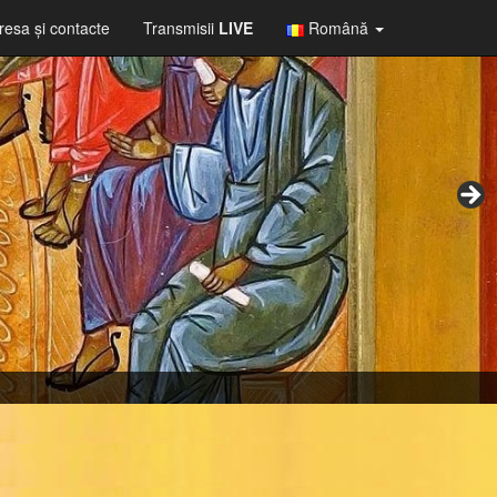
resa şi contacte
Transmisii
LIVE
Română