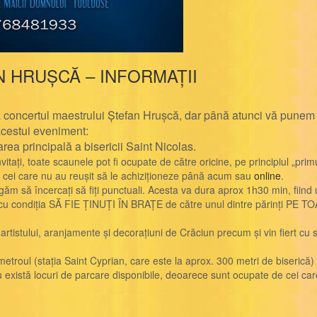
 HRUȘCĂ – INFORMAȚII
oncertul maestrului Ștefan Hrușcă, dar până atunci vă punem la 
 acestui eveniment:
rea principală a bisericii Saint Nicolas.
itați, toate scaunele pot fi ocupate de către oricine, pe principiul „primu
ru cei care nu au reușit să le achiziționeze până acum sau
online
.
găm să încercați să fiți punctuali. Acesta va dura aprox 1h30 min, fiind
tis cu condiția SĂ FIE ȚINUȚI ÎN BRAȚE de către unul dintre părinți
.
 artistului, aranjamente și decorațiuni de Crăciun precum și vin fiert cu sc
 metroul (stația Saint Cyprian, care este la aprox. 300 metri de biserică
 nu există locuri de parcare disponibile, deoarece sunt ocupate de cei ca