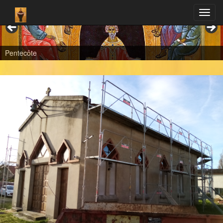
Pentecôte