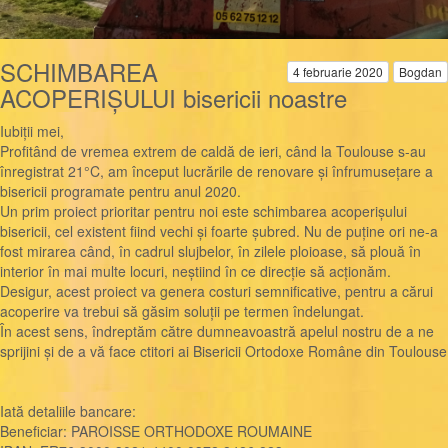
SCHIMBAREA
4 februarie 2020
Bogdan
ACOPERIȘULUI bisericii noastre
Iubiții mei,
Profitând de vremea extrem de caldă de ieri, când la Toulouse s-au
înregistrat 21°C, am început lucrările de renovare și înfrumusețare a
bisericii programate pentru anul 2020.
Un prim proiect prioritar pentru noi este schimbarea acoperișului
bisericii, cel existent fiind vechi și foarte șubred. Nu de puține ori ne-a
fost mirarea când, în cadrul slujbelor, în zilele ploioase, să plouă în
interior în mai mult
e locuri, neștiind în ce direcție să acționăm.
Desigur, acest proiect va genera costuri semnificative, pentru a cărui
acoperire va trebui să găsim soluții pe termen îndelungat.
În acest sens, îndreptăm către dumneavoastră apelul nostru de a ne
sprijini și de a vă face ctitori ai Bisericii Ortodoxe Române din Toulouse
Iată detaliile bancare:
Beneficiar: PAROISSE ORTHODOXE ROUMAINE