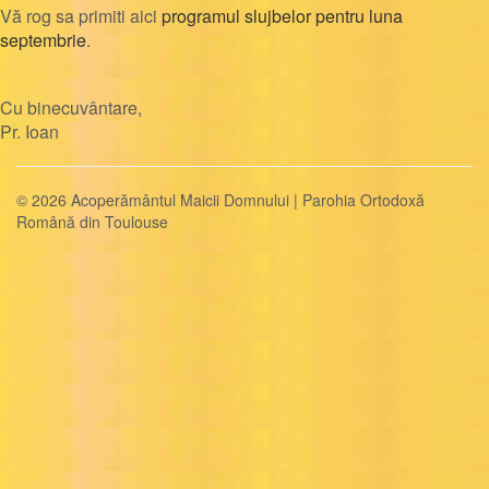
Vă rog sa primiti aici
programul slujbelor pentru luna
septembrie
.
Cu binecuvântare,
Pr. Ioan
© 2026 Acoperământul Maicii Domnului | Parohia Ortodoxă
Română din Toulouse