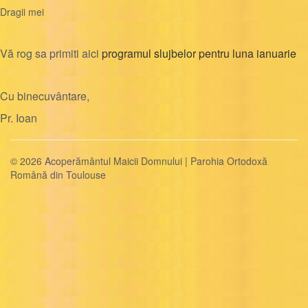
Dragii mei
Vă rog sa primiti aici
programul slujbelor pentru luna ianuarie
Cu binecuvântare,
Pr. Ioan
© 2026 Acoperământul Maicii Domnului | Parohia Ortodoxă
Română din Toulouse