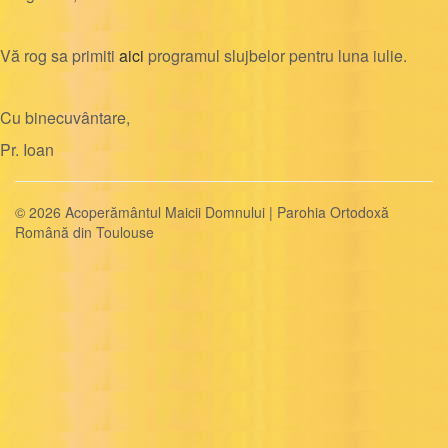
Vă rog sa primiti
aici
programul slujbelor pentru luna iulie.
Cu binecuvântare,
Pr. Ioan
© 2026 Acoperământul Maicii Domnului | Parohia Ortodoxă
Română din Toulouse