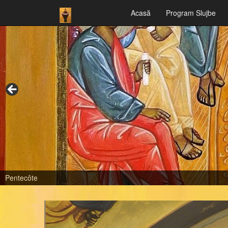
Acasă
Program Slujbe
Pentecôte