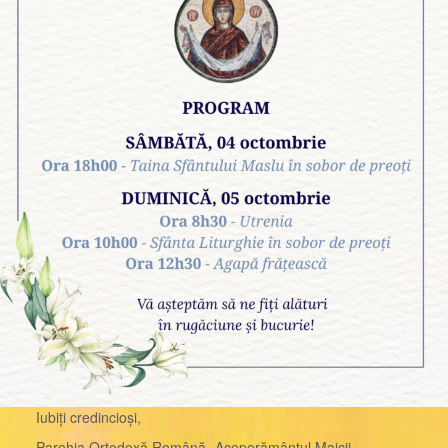
Iubiți credincioși,
Parohia Ortodoxă Română „Acoperământul Maicii