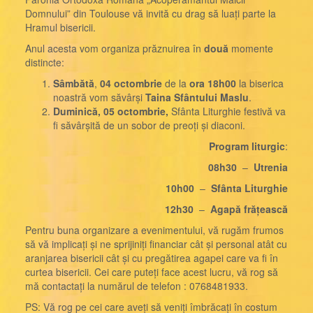
Domnului” din Toulouse vă invită cu drag să luați parte la
Hramul bisericii.
Anul acesta vom organiza prăznuirea în
două
momente
distincte:
Sâmbătă
,
04 octombrie
de la
ora 18h00
la biserica
noastră vom săvârși
Taina Sfântului Maslu
.
Duminică, 05 octombrie,
Sfânta Liturghie festivă va
fi săvârșită de un sobor de preoți și diaconi.
Program liturgic
:
08h30
–
Utrenia
10h00
–
Sfânta Liturghie
12h30
–
Agapă frățească
Pentru buna organizare a evenimentului, vă rugăm frumos
să vă implicați și ne sprijiniți financiar cât și personal atât cu
aranjarea bisericii cât și cu pregătirea agapei care va fi în
curtea bisericii. Cei care puteți face acest lucru, vă rog să
mă contactați la numărul de telefon : 0768481933.
PS: Vă rog pe cei care aveți să veniți îmbrăcați în costum