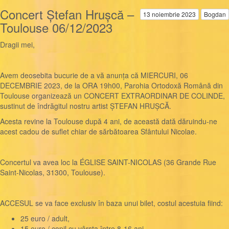
Concert Ștefan Hrușcă –
13 noiembrie 2023
Bogdan
Toulouse 06/12/2023
Dragii mei,
Avem deosebita bucurie de a vă anunța că MIERCURI, 06
DECEMBRIE 2023, de la ORA 19h00, Parohia Ortodoxă Română din
Toulouse organizează un CONCERT EXTRAORDINAR DE COLINDE,
sustinut de îndrăgitul nostru artist ȘTEFAN HRUȘCĂ.
Acesta revine la Toulouse după 4 ani, de această dată dăruindu-ne
acest cadou de suflet chiar de sărbătoarea Sfântului Nicolae.
Concertul va avea loc la ÉGLISE SAINT-NICOLAS (36 Grande Rue
Saint-Nicolas, 31300, Toulouse).
ACCESUL se va face exclusiv în baza unui bilet, costul acestuia fiind:
25 euro / adult,
15 euro / copil cu vârsta între 8-16 ani,