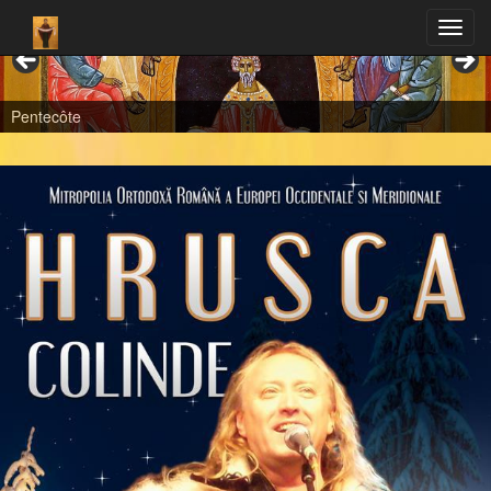
Pentecôte