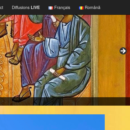
ct
Diffusions
LIVE
Français
Română