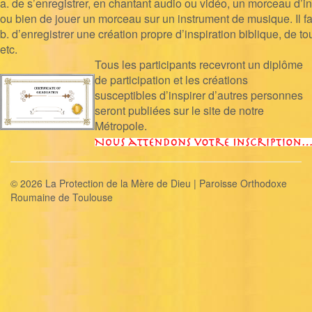
a.
de s’enregistrer,
en chantant audio ou
vidéo
,
un morceau d’in
ou bien de jo
uer
un morceau sur
un instrument de musique
.
Il f
b.
d’enregistrer une création propre d’inspiration
biblique
,
de
to
etc
.
Tous les participants recevront un diplôme
de participation et les créations
susceptibles d’inspirer d’autres personnes
seront publiée
s
sur le site de notre
Métropole.
© 2026 La Protection de la Mère de Dieu | Paroisse Orthodoxe
Roumaine de Toulouse