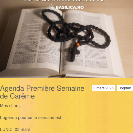
Agenda Première Semaine
3 mars 2025
Bogdan
de Carême
Mes chers,
L’agenda pour cette semaine est :
LUNDI, 03 mars :