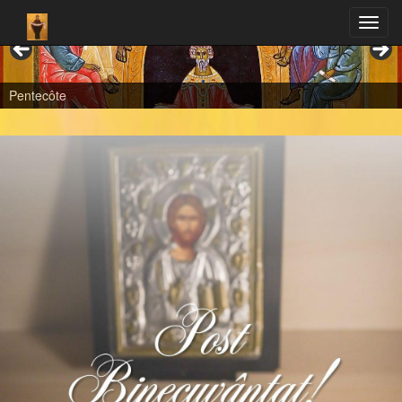
Pentecôte