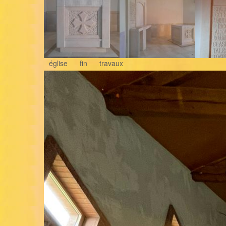
église
fin
travaux