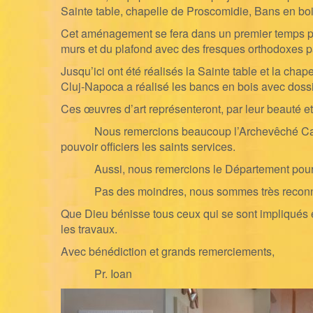
Sainte table, chapelle de Proscomidie, Bans en boi
Cet aménagement se fera dans un premier temps par 
murs et du plafond avec des fresques orthodoxes p
Jusqu’ici ont été réalisés la Sainte table et la c
Cluj-Napoca a réalisé les bancs en bois avec dossi
Ces œuvres d’art représenteront, par leur beauté et 
Nous remercions beaucoup l’Archevêché Catholiqu
pouvoir officiers les saints services.
Aussi, nous remercions le
Département pour 
Pas des moindres, nous sommes très reconnaissan
Que Dieu bénisse tous ceux qui se sont impliqués et
les travaux.
Avec bénédiction et grands remerciements,
Pr. Ioan