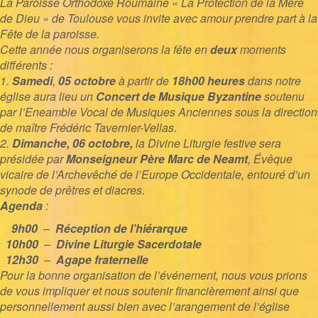
La Paroisse Orthodoxe Roumaine « La Protection de la Mère
de Dieu » de Toulouse vous invite avec amour prendre part à
la
Fête de la paroisse.
Cette année nous organiserons la fête en
deux
moments
différents :
1.
Samedi
,
05 octobre
à partir de
18h00 heures
dans notre
église aura lieu un
Concert de Musique Byzantine
soutenu
par l’Eneamble Vocal de Musiques Anciennes sous la direction
de maître Frédéric Tavernier-Vellas.
2.
Dimanche, 06
octobre
,
la Divine Liturgie festive sera
présidée par
Monseigneur Père Marc de Neamt
, Évêque
vicaire de l’Archevêché de l’Europe Occidentale, entouré d’un
synode de prêtres et diacres.
Agenda
:
9h00
–
Réception de l’hiérarque
10h00
–
Divine Liturgie Sacerdotale
12h30
–
Agape fraternelle
Pour la bonne organisation de l’événement, nous vous prions
de vous impliquer et nous soutenir financièrement ainsi que
personnellement aussi bien avec l’arangement de l’église