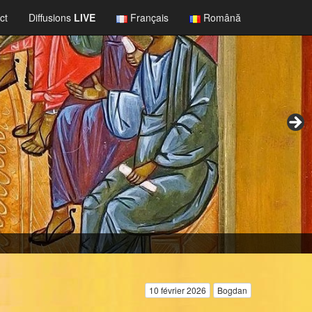
ct
Diffusions
LIVE
Français
Română
10 février 2026
Bogdan