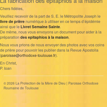
La fabrication des epitaphios à la maison
Chers fidèles,
Veuillez recevoir de la part de S. E. le Métropolite Joseph le
livre de prière
numérique à utiliser en ce temps d’épidémie
ainsi que le
Livret Semaine Sainte
.
De même, nous vous envoyons un document pour aider à la
préparation
des epitaphios à la maison
.
Nous vous prions de nous envoyer des photos avec vos coins
de prière pour pouvoir les publier dans la Revue Apostolia
(
paroisse@orthodoxe-toulouse.fr
).
En Christ,
P. Ioan
© 2026 La Protection de la Mère de Dieu | Paroisse Orthodoxe
Roumaine de Toulouse