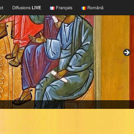
ct
Diffusions
LIVE
Français
Română