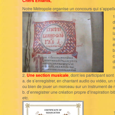
Chers Enfants
,
Notre Métropole organise un concours
qui s’appell
1
d
a
l
l
é
b
c
d
2.
Une section musicale
,
dont les participant sont
a.
de s’enregistrer,
en chantant audio ou
vidéo
,
un 
ou bien de jo
uer
un morceau sur
un instrument de
b.
d’enregistrer une création propre d’inspiration
bi
etc
.