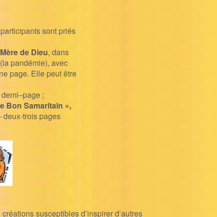
 participants sont priés
a Mère de Dieu
,
dans
 (la pandémie),
avec
e page. Elle peut être
 demi
–
page
;
Le Bon
Samaritain
»,
–
deux
-trois pages
 créations susceptibles d’inspirer d’autres