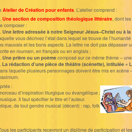
e
Atelier de
Création pour
enfants
.
L’atelier
comprend :
.
Une
section de composition théologique
littéraire
,
dont les
e composer
:
.
Une lettre
adressée à
notre Seigneur Jésus
–
Christ
ou
à l
aquelle vous décrivez l’état
dans lequel se trouve de l’humanité
es mauvais et les bons aspects
. La lettre ne doit pas
dépasser un
crite en roumain, en français ou en anglais ;
.
Une prière ou un po
ème
compos
é sur ce
même thème
–
une
.
La rédaction d’une pièce de théâtre (scénette)
,
intitulée
« 
ans
laquelle
plusieurs personnages doivent être mis en scène 
maximum.
 priés
:
morceau d’inspiration liturgique ou évangélique
;
 musique
.
Il faut spécifier le titre et l’auteur.
blique
,
de
tout gendre musical (dé
cent
)
:
rap,
f
olk
Tous les participants recevront un diplôme de participation et les