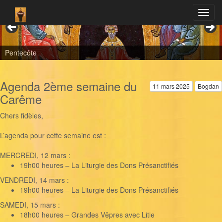
Pentecôte
Agenda 2ème semaine du
11 mars 2025
Bogdan
Carême
Chers fidèles,
L’agenda pour cette semaine est :
MERCREDI, 12 mars :
19h00 heures – La Liturgie des Dons Présanctifiés
VENDREDI, 14 mars :
19h00 heures – La Liturgie des Dons Présanctifiés
SAMEDI, 15 mars :
18h00 heures – Grandes Vêpres avec Litie